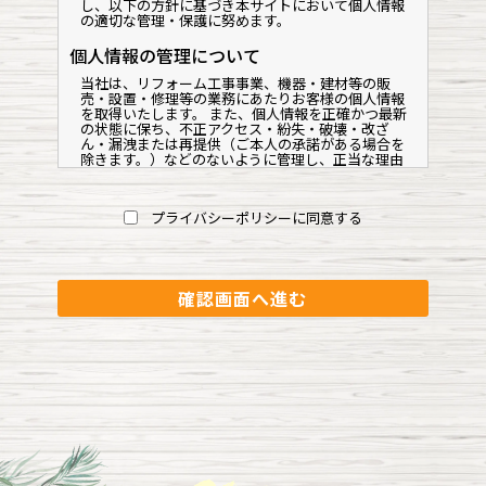
し、以下の方針に基づき本サイトにおいて個人情報
の適切な管理・保護に努めます。
個人情報の管理について
当社は、リフォーム工事事業、機器・建材等の販
売・設置・修理等の業務にあたりお客様の個人情報
を取得いたします。 また、個人情報を正確かつ最新
の状態に保ち、不正アクセス・紛失・破壊・改ざ
ん・漏洩または再提供（ご本人の承諾がある場合を
除きます。）などのないように管理し、正当な理由
のある場合を除き、当社もしくは当社から委託を受
けた第三者に開示・提供等は致しません。
個人情報の取り扱いに関するお問い合わせ及び個人
プライバシーポリシーに同意する
情報の変更等につきまして、個人情報に関するご相
談窓口（下記項目に記載しています）までご連絡下
さい。当該個人ご本人であることを当社で確認でき
た場合は、合理的範囲で速やかに対応させて戴きま
す。
個人情報の利用目的
当社は、当社が保有する全ての個人情報は、次の目
的の範囲内で利用するものとし、これらの個人情報
は下記の目的に利用させていただきます。
・当社の商品・リフォーム工事サービスのご提案や
ご提供のため
・機器・建材等の販売・設置・修理・アフターサー
ビスに使用するため
・当社の商品・サービス等に関連する情報をお届け
するため