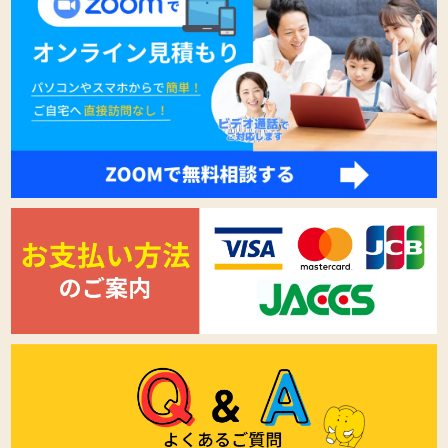
ざいます。
上記本項のご希望に対応する場合の当社内部で発生
する通常の事務費用は原則として当社の負担とさせ
て戴きますが、特別な費用が発生する場合について
はその実費をご本人のご負担とさせて戴きます。特
別な費用が発生する場合においては、事前にご本人
にご通知の上、実施の可否をご確認致します。
なお、ご本人からの通信・郵便料金等及び各種証明
書等の確認書類の入手に係る費用についてはご本人
のご負担にてお願い致します。
個人情報取扱方針の変更について
本「個人情報の取扱について」に示す方針は、予告
なく変更する場合があります。
当社の個人情報の取扱方針については、当社ホーム
ページ上に登録する最新の方針をご確認下さいます
ようお願い申し上げます。