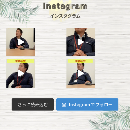
・ご購入・お申込戴いた商品・サービスの確認、引
Instagram
渡し、お届け及び代金のご請求のため。
・商品・サービスの改善や新たな商品・サービスの
開発のために皆様のご意見・ご要望等を戴くため
インスタグラム
・当社の事業に必要な商品・サービスの提供を受
け、又は提供を受ける可能性を調査するため
・お取引に関する問合せ、確認又は請求等を行うた
め
・お取引に関する与信管理、債権回収、資金手当・
相談を行うため
・当該個人（又は当該個人が代表として記名されて
いる団体）との間の契約又は法令上の義務を履行し
若しくは権利を実行するため
・当社へのご意見・ご要望等に関し、確認、検討、
対応又は解決するため
・お問合せに備えて保管するため
個人情報の第三者への提供について
当社は、個人情報をご本人の承諾を得ずに第三者に
提供致しません。
但し、法令により要求される場合及び法令により認
められる場合（個人情報の利用目的の達成に必要な
範囲内で個人情報の取扱の全部又は一部を第三者へ
委託する場合が含まれます）にはその範囲内で提供
さらに読み込む
Instagram でフォロー
を行うことがありますが、これらの場合において
も、提供先における個人情報の保護について十分な
管理を行います。
なお、当社が出資する関連会社、提携先、業務委託
先において当社が保有する個人情報を次の通り共同
利用させて戴くことがあります。この場合、個人情