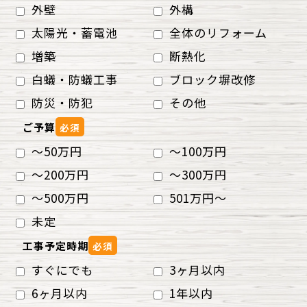
外壁
外構
太陽光・蓄電池
全体のリフォーム
増築
断熱化
白蟻・防蟻工事
ブロック塀改修
防災・防犯
その他
ご予算
必須
～50万円
～100万円
～200万円
～300万円
～500万円
501万円～
未定
工事予定時期
必須
すぐにでも
3ヶ月以内
6ヶ月以内
1年以内