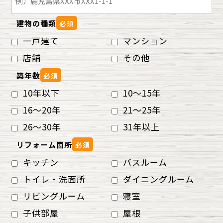
建物の種類
必須
一戸建て
マンション
店舗
その他
築年数
必須
10年以下
10～15年
16～20年
21～25年
26～30年
31年以上
リフォーム箇所
必須
キッチン
バスルーム
トイレ・洗面所
ダイニングルーム
リビングルーム
寝室
子供部屋
屋根