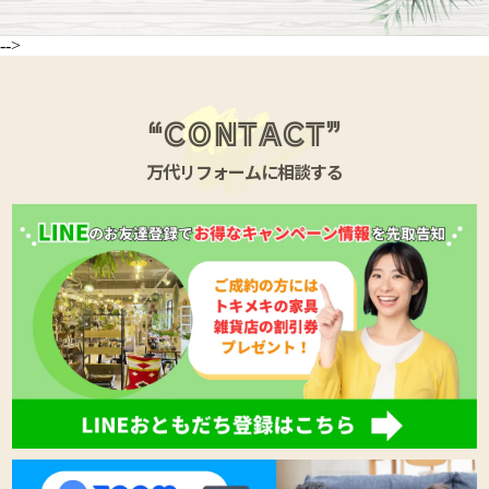
報の保護について十分な管理を行います。
・共同して利用する個人情報の項目 氏名、住所、電
話番号、生年月日、性別、職業、勤務先、メールア
-->
ドレス
・個人情報の管理責任者の氏名
個人情報に関するご相談窓口及び手続につい
“CONTACT”
て
当社が保有する個人情報について、
万代リフォームに相談する
利用目的の通知を希望する場合
開示を希望する場合
訂正・追加又は削除を希望する場合
利用の停止又は消去若しくは第三者への提供の停止
を希望する場合
苦情その他のお問合せについては、次のご相談窓口
に電話よりご連絡下さい。
株式会社万代ホーム お客様相談室
0120-025-740
なお、下記の事項につき予めご了承下さいますよう
お願い申し上げます。
・ご連絡を戴いた後、正確なご希望内容の把握のた
め、当社所定の書式や当該個人ご本人であることの
確認のための文書のご提出をお願いする場合がござ
います。
・法令に基づく一定の場合には、ご希望に沿いかね
ることがございます。
・ご希望に沿うことにより、お取引等を通常の形態
で行うことが困難となり又は不可能となる場合がご