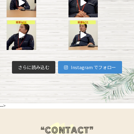
・当該個人（又は当該個人が代表として記名されて
いる団体）との間の契約又は法令上の義務を履行し
若しくは権利を実行するため
・当社へのご意見・ご要望等に関し、確認、検討、
対応又は解決するため
・お問合せに備えて保管するため
個人情報の第三者への提供について
当社は、個人情報をご本人の承諾を得ずに第三者に
提供致しません。
但し、法令により要求される場合及び法令により認
められる場合（個人情報の利用目的の達成に必要な
範囲内で個人情報の取扱の全部又は一部を第三者へ
委託する場合が含まれます）にはその範囲内で提供
さらに読み込む
Instagram でフォロー
を行うことがありますが、これらの場合において
も、提供先における個人情報の保護について十分な
管理を行います。
なお、当社が出資する関連会社、提携先、業務委託
先において当社が保有する個人情報を次の通り共同
利用させて戴くことがあります。この場合、個人情
報の保護について十分な管理を行います。
・共同して利用する個人情報の項目 氏名、住所、電
話番号、生年月日、性別、職業、勤務先、メールア
-->
ドレス
・個人情報の管理責任者の氏名
個人情報に関するご相談窓口及び手続につい
“CONTACT”
て