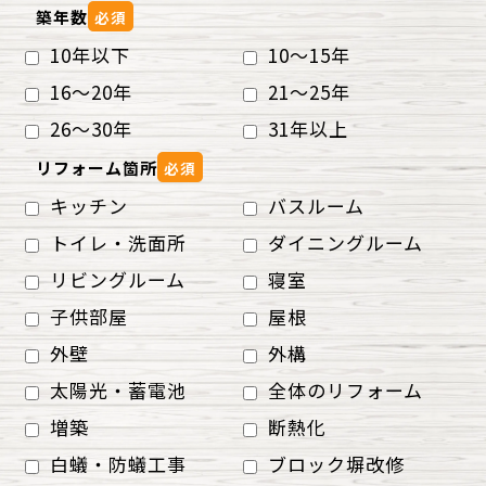
築年数
必須
10年以下
10～15年
16～20年
21～25年
26～30年
31年以上
リフォーム箇所
必須
キッチン
バスルーム
トイレ・洗面所
ダイニングルーム
リビングルーム
寝室
子供部屋
屋根
外壁
外構
太陽光・蓄電池
全体のリフォーム
増築
断熱化
白蟻・防蟻工事
ブロック塀改修