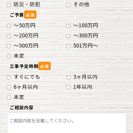
防災・防犯
その他
ご予算
必須
～50万円
～100万円
～200万円
～300万円
～500万円
501万円～
未定
工事予定時期
必須
すぐにでも
3ヶ月以内
6ヶ月以内
1年以内
未定
ご相談内容