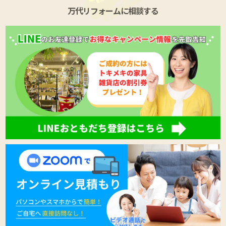
当社が保有する個人情報について、
万代リフォームに相談する
利用目的の通知を希望する場合
開示を希望する場合
訂正・追加又は削除を希望する場合
利用の停止又は消去若しくは第三者への提供の停止
を希望する場合
苦情その他のお問合せについては、次のご相談窓口
に電話よりご連絡下さい。
株式会社万代ホーム お客様相談室
0120-025-740
なお、下記の事項につき予めご了承下さいますよう
お願い申し上げます。
・ご連絡を戴いた後、正確なご希望内容の把握のた
め、当社所定の書式や当該個人ご本人であることの
確認のための文書のご提出をお願いする場合がござ
います。
・法令に基づく一定の場合には、ご希望に沿いかね
ることがございます。
・ご希望に沿うことにより、お取引等を通常の形態
で行うことが困難となり又は不可能となる場合がご
ざいます。
上記本項のご希望に対応する場合の当社内部で発生
する通常の事務費用は原則として当社の負担とさせ
て戴きますが、特別な費用が発生する場合について
はその実費をご本人のご負担とさせて戴きます。特
別な費用が発生する場合においては、事前にご本人
にご通知の上、実施の可否をご確認致します。
なお、ご本人からの通信・郵便料金等及び各種証明
書等の確認書類の入手に係る費用についてはご本人