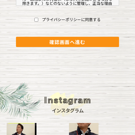
除きます。）などのないように管理し、正当な理由
のある場合を除き、当社もしくは当社から委託を受
けた第三者に開示・提供等は致しません。
個人情報の取り扱いに関するお問い合わせ及び個人
プライバシーポリシーに同意する
情報の変更等につきまして、個人情報に関するご相
談窓口（下記項目に記載しています）までご連絡下
さい。当該個人ご本人であることを当社で確認でき
た場合は、合理的範囲で速やかに対応させて戴きま
す。
個人情報の利用目的
当社は、当社が保有する全ての個人情報は、次の目
的の範囲内で利用するものとし、これらの個人情報
は下記の目的に利用させていただきます。
・当社の商品・リフォーム工事サービスのご提案や
ご提供のため
・機器・建材等の販売・設置・修理・アフターサー
ビスに使用するため
・当社の商品・サービス等に関連する情報をお届け
するため
・ご購入・お申込戴いた商品・サービスの確認、引
Instagram
渡し、お届け及び代金のご請求のため。
・商品・サービスの改善や新たな商品・サービスの
開発のために皆様のご意見・ご要望等を戴くため
インスタグラム
・当社の事業に必要な商品・サービスの提供を受
け、又は提供を受ける可能性を調査するため
・お取引に関する問合せ、確認又は請求等を行うた
め
・お取引に関する与信管理、債権回収、資金手当・
相談を行うため